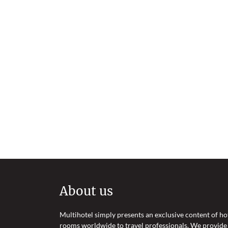
About us
Multihotel simply presents an exclusive content of ho
rooms worldwide to travel professionals. We provide