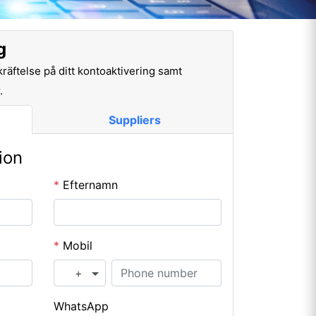
g
räftelse på ditt kontoaktivering samt
.
Suppliers
ion
*
Efternamn
*
Mobil
+
WhatsApp