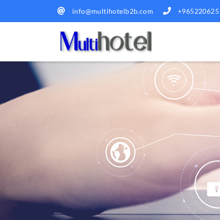
info@multihotelb2b.com
+965220625